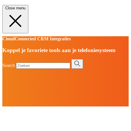
Close menu
CloudConnected CRM Integraties
Koppel je favoriete tools aan je telefoniesysteem
Search