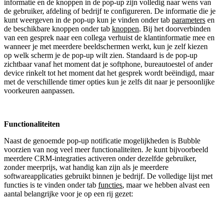
informatie en de knoppen in de pop-up zijn volledig naar wens van
de gebruiker, afdeling of bedrijf te configureren. De informatie die je
kunt weergeven in de pop-up kun je vinden onder tab
parameters
en
de beschikbare knoppen onder tab
knoppen
. Bij het doorverbinden
van een gesprek naar een collega verhuist de klantinformatie mee en
wanneer je met meerdere beeldschermen werkt, kun je zelf kiezen
op welk scherm je de pop-up wilt zien. Standaard is de pop-up
zichtbaar vanaf het moment dat je softphone, bureautoestel of ander
device rinkelt tot het moment dat het gesprek wordt beëindigd, maar
met de verschillende timer opties kun je zelfs dit naar je persoonlijke
voorkeuren aanpassen.
Functionaliteiten
Naast de genoemde pop-up notificatie mogelijkheden is Bubble
voorzien van nog veel meer functionaliteiten. Je kunt bijvoorbeeld
meerdere CRM-integraties activeren onder dezelfde gebruiker,
zonder meerprijs, wat handig kan zijn als je meerdere
softwareapplicaties gebruikt binnen je bedrijf. De volledige lijst met
functies is te vinden onder tab
functies
, maar we hebben alvast een
aantal belangrijke voor je op een rij gezet: