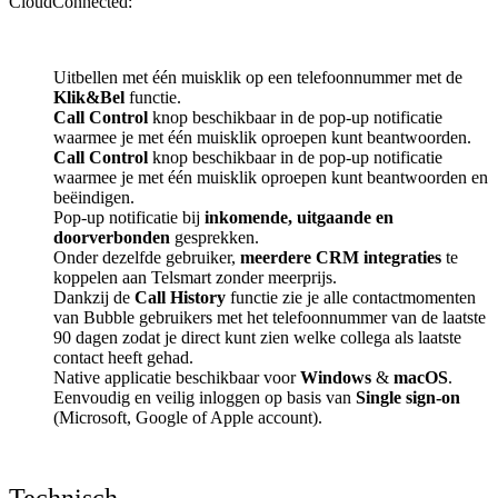
CloudConnected:
Uitbellen met één muisklik op een telefoonnummer met de
Klik&Bel
functie.
Call Control
knop beschikbaar in de pop-up notificatie
waarmee je met één muisklik oproepen kunt beantwoorden.
Call Control
knop beschikbaar in de pop-up notificatie
waarmee je met één muisklik oproepen kunt beantwoorden en
beëindigen.
Pop-up notificatie bij
inkomende, uitgaande en
doorverbonden
gesprekken.
Onder dezelfde gebruiker,
meerdere CRM integraties
te
koppelen aan Telsmart zonder meerprijs.
Dankzij de
Call History
functie zie je alle contactmomenten
van Bubble gebruikers met het telefoonnummer van de laatste
90 dagen zodat je direct kunt zien welke collega als laatste
contact heeft gehad.
Native applicatie beschikbaar voor
Windows
&
macOS
.
Eenvoudig en veilig inloggen op basis van
Single sign-on
(Microsoft, Google of Apple account).
Technisch