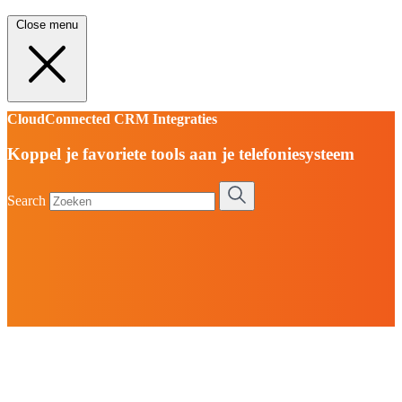
Close menu
CloudConnected CRM Integraties
Koppel je favoriete tools aan je telefoniesysteem
Search