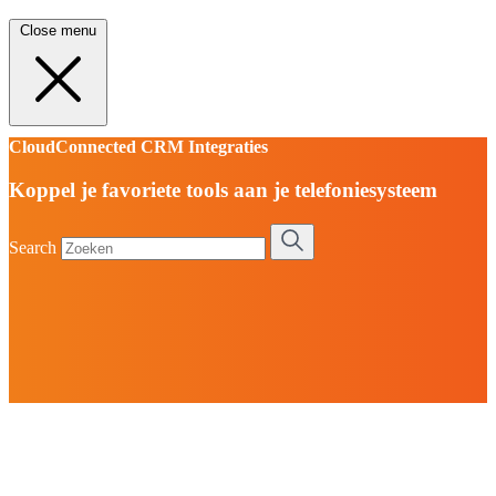
Close menu
CloudConnected CRM Integraties
Koppel je favoriete tools aan je telefoniesysteem
Search