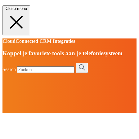
Close menu
CloudConnected CRM Integraties
Koppel je favoriete tools aan je telefoniesysteem
Search