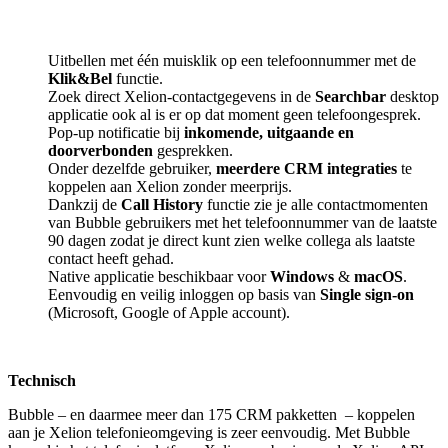
Uitbellen met één muisklik op een telefoonnummer met de
Klik&Bel
functie.
Zoek direct Xelion-contactgegevens in de
Searchbar
desktop
applicatie ook al is er op dat moment geen telefoongesprek.
Pop-up notificatie bij
inkomende, uitgaande en
doorverbonden
gesprekken.
Onder dezelfde gebruiker,
meerdere CRM integraties
te
koppelen aan Xelion zonder meerprijs.
Dankzij de
Call History
functie zie je alle contactmomenten
van Bubble gebruikers met het telefoonnummer van de laatste
90 dagen zodat je direct kunt zien welke collega als laatste
contact heeft gehad.
Native applicatie beschikbaar voor
Windows
&
macOS
.
Eenvoudig en veilig inloggen op basis van
Single sign-on
(Microsoft, Google of Apple account).
Technisch
Bubble – en daarmee meer dan 175 CRM pakketten
– koppelen
aan je Xelion telefonieomgeving is zeer eenvoudig. Met Bubble