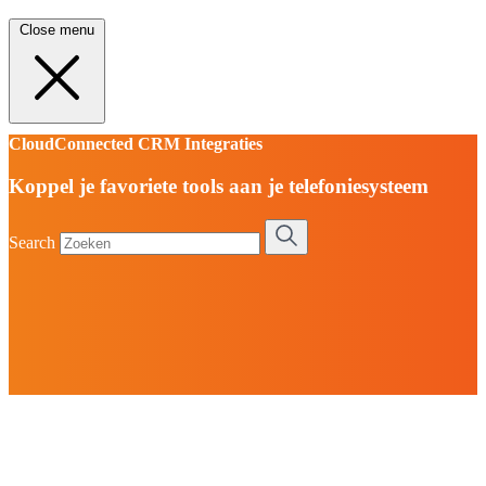
Close menu
CloudConnected CRM Integraties
Koppel je favoriete tools aan je telefoniesysteem
Search