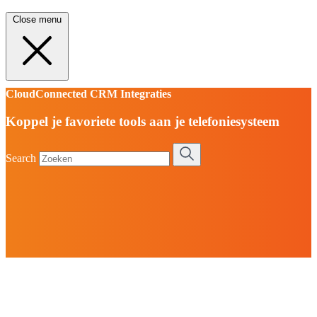
Close menu
CloudConnected CRM Integraties
Koppel je favoriete tools aan je telefoniesysteem
Search