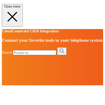
Close menu
CloudConnected CRM Integrations
Connect your favorite tools to your telephone system
Search