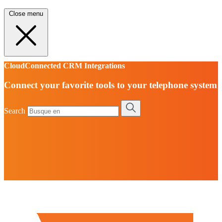
Close menu
CloudConnected CRM Integrations
Connect your favorite tools to your telephone system
Search